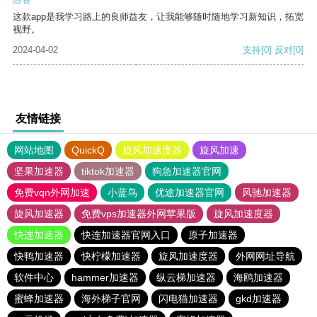
这款app是我学习路上的良师益友，让我能够随时随地学习新知识，拓宽
视野。
2024-04-02
支持
[0]
反对
[0]
友情链接
网站地图
QuickQ
旋风加速度器
旋风加速
坚果加速器
tiktok加速器
狗急加速器官网
免费vqn外网加速
小蓝鸟
优途加速器官网
风驰加速器
旋风加速器
免费vps加速器外网苹果版
旋风加速度器
快连加速器
快连加速器官网入口
原子加速器
快鸭加速器
快柠檬加速器
旋风加速度器
外网网址导航
软件中心
hammer加速器
纵云梯加速器
海鸥加速器
蜜蜂加速器
海外梯子官网
闪电猫加速器
gkd加速器