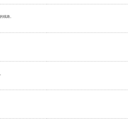
区的线路。
。