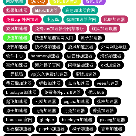
网站地图
QuickQ
旋风加速度器
旋风加速
坚果加速器
tiktok加速器
狗急加速器官网
免费vqn外网加速
小蓝鸟
优途加速器官网
风驰加速器
旋风加速器
免费vps加速器外网苹果版
旋风加速度器
快连加速器
快连加速器官网入口
原子加速器
快鸭加速器
快柠檬加速器
旋风加速度器
外网网址导航
软件中心
hammer加速器
纵云梯加速器
海鸥加速器
蜜蜂加速器
海外梯子官网
闪电猫加速器
gkd加速器
一元机场
vp(永久免费)加速器
蜜蜂加速器
番石榴加速器
蚂蚁加速器
点点加速器
veee加速器
bluelayer加速器
免费海外pvn加速器
优云666
起飞加速器
云梯加速器
pigcha加速器
荔枝加速器
原子加速器
飞兔加速器
月兔加速器
香蕉加速器
baacloud官网
ghelper
bluelayer加速器
picacg加速器
番石榴加速器
pigcha加速器
橘子加速器
香蕉加速器