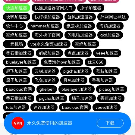
快连加速器
快连加速器官网入口
原子加速器
快鸭加速器
快柠檬加速器
旋风加速度器
外网网址导航
软件中心
hammer加速器
纵云梯加速器
海鸥加速器
蜜蜂加速器
海外梯子官网
闪电猫加速器
gkd加速器
一元机场
vp(永久免费)加速器
蜜蜂加速器
番石榴加速器
蚂蚁加速器
点点加速器
veee加速器
bluelayer加速器
免费海外pvn加速器
优云666
起飞加速器
云梯加速器
pigcha加速器
荔枝加速器
原子加速器
飞兔加速器
月兔加速器
香蕉加速器
baacloud官网
ghelper
bluelayer加速器
picacg加速器
番石榴加速器
pigcha加速器
橘子加速器
香蕉加速器
toto加速器
速连加速器
baacloud官网
veee加速器
白鲸加速器
一元机场
哇哇加速器
西柚加速器
永久免费使用的加速器
下载
0.019616s
首页
安卓
苹果
排行
推荐