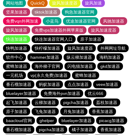
网站地图
QuickQ
旋风加速度器
旋风加速
坚果加速器
tiktok加速器
狗急加速器官网
免费vqn外网加速
小蓝鸟
优途加速器官网
风驰加速器
旋风加速器
免费vps加速器外网苹果版
旋风加速度器
快连加速器
快连加速器官网入口
原子加速器
快鸭加速器
快柠檬加速器
旋风加速度器
外网网址导航
软件中心
hammer加速器
纵云梯加速器
海鸥加速器
蜜蜂加速器
海外梯子官网
闪电猫加速器
gkd加速器
一元机场
vp(永久免费)加速器
蜜蜂加速器
番石榴加速器
蚂蚁加速器
点点加速器
veee加速器
bluelayer加速器
免费海外pvn加速器
优云666
起飞加速器
云梯加速器
pigcha加速器
荔枝加速器
原子加速器
飞兔加速器
月兔加速器
香蕉加速器
baacloud官网
ghelper
bluelayer加速器
picacg加速器
番石榴加速器
pigcha加速器
橘子加速器
香蕉加速器