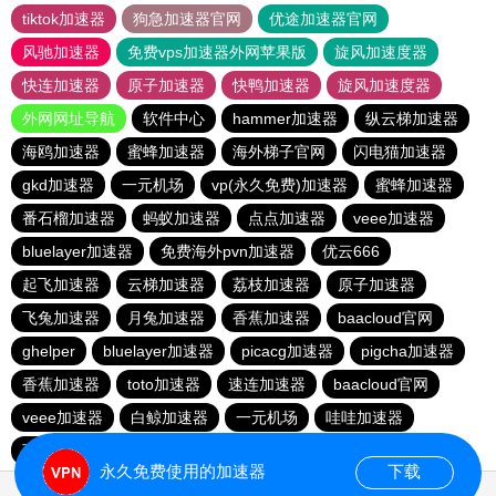
tiktok加速器
狗急加速器官网
优途加速器官网
风驰加速器
免费vps加速器外网苹果版
旋风加速度器
快连加速器
原子加速器
快鸭加速器
旋风加速度器
外网网址导航
软件中心
hammer加速器
纵云梯加速器
海鸥加速器
蜜蜂加速器
海外梯子官网
闪电猫加速器
gkd加速器
一元机场
vp(永久免费)加速器
蜜蜂加速器
番石榴加速器
蚂蚁加速器
点点加速器
veee加速器
bluelayer加速器
免费海外pvn加速器
优云666
起飞加速器
云梯加速器
荔枝加速器
原子加速器
飞兔加速器
月兔加速器
香蕉加速器
baacloud官网
ghelper
bluelayer加速器
picacg加速器
pigcha加速器
香蕉加速器
toto加速器
速连加速器
baacloud官网
veee加速器
白鲸加速器
一元机场
哇哇加速器
西柚加速器
永久免费使用的加速器
下载