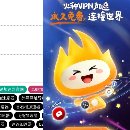
支持
[0]
反对
[0]
支持
[0]
反对
[0]
途加速器官网
风驰加速器
旋风加速器
加速度器
外网网址导航
软件中心
hammer加速器
加速器
番石榴加速器
蚂蚁加速器
点点加速器
加速器
飞兔加速器
月兔加速器
香蕉加速器
速器
速连加速器
baacloud官网
veee加速器
白鲸加速器