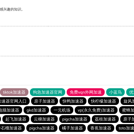
己感兴趣的知识。
tiktok加速器
狗急加速器官网
免费vqn外网加速
小蓝鸟
优
加速器官网入口
原子加速器
快鸭加速器
快柠檬加速器
旋风
电猫加速器
gkd加速器
一元机场
vp(永久免费)加速器
蜜蜂
起飞加速器
云梯加速器
pigcha加速器
荔枝加速器
原子
番石榴加速器
pigcha加速器
橘子加速器
香蕉加速器
toto加