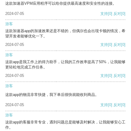
这款加速器VPM应用程序可以给你提供最高速度和安全性的连接。
2024-07-05
支持
[0]
反对
[0]
游客
这款加速器app的加速效果还是不错的，但偶尔也会出现卡顿的情况，希
望开发者能够优化一下。
2024-07-05
支持
[0]
反对
[0]
游客
这款app是我工作上的得力助手，让我的工作效率提高了50%，让我能够
更轻松地完成工作任务。
2024-07-05
支持
[0]
反对
[0]
游客
这款app的物流非常快捷，我下单后很快就能收到商品。
2024-07-05
支持
[0]
反对
[0]
游客
这款app的客服非常专业，遇到问题总是能够及时解决，让我能够安心工
作。