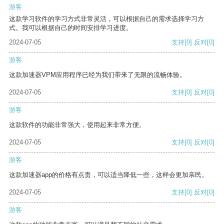
游客
这款学习软件的学习方式非常灵活，可以根据自己的需求选择学习方
式。我可以根据自己的时间安排学习进度。
2024-07-05
支持
[0]
反对
[0]
游客
这款加速器VPM应用程序已经为我们带来了无限的流畅体验。
2024-07-05
支持
[0]
反对
[0]
游客
这款软件的功能非常强大，使用起来非常方便。
2024-07-05
支持
[0]
反对
[0]
游客
这款加速器app的价格有点贵，可以适当降低一些，这样会更加亲民。
2024-07-05
支持
[0]
反对
[0]
游客