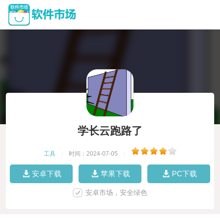
学长云跑路了
工具
|
时间：2024-07-05
|
安卓下载
苹果下载
PC下载
安卓市场，安全绿色