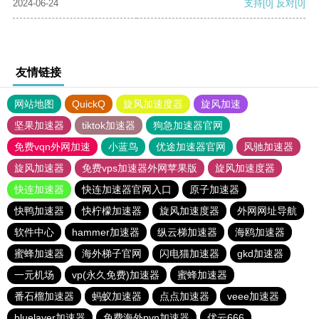
2024-06-24
支持
[0]
反对
[0]
友情链接
网站地图
QuickQ
旋风加速度器
旋风加速
坚果加速器
tiktok加速器
狗急加速器官网
免费vqn外网加速
小蓝鸟
优途加速器官网
风驰加速器
旋风加速器
免费vps加速器外网苹果版
旋风加速度器
快连加速器
快连加速器官网入口
原子加速器
快鸭加速器
快柠檬加速器
旋风加速度器
外网网址导航
软件中心
hammer加速器
纵云梯加速器
海鸥加速器
蜜蜂加速器
海外梯子官网
闪电猫加速器
gkd加速器
一元机场
vp(永久免费)加速器
蜜蜂加速器
番石榴加速器
蚂蚁加速器
点点加速器
veee加速器
bluelayer加速器
免费海外pvn加速器
优云666