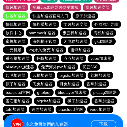
旋风加速器
免费vps加速器外网苹果版
旋风加速度器
快连加速器
快连加速器官网入口
原子加速器
快鸭加速器
快柠檬加速器
旋风加速度器
外网网址导航
软件中心
hammer加速器
纵云梯加速器
海鸥加速器
蜜蜂加速器
海外梯子官网
闪电猫加速器
gkd加速器
一元机场
vp(永久免费)加速器
蜜蜂加速器
番石榴加速器
蚂蚁加速器
点点加速器
veee加速器
bluelayer加速器
免费海外pvn加速器
优云666
起飞加速器
云梯加速器
pigcha加速器
荔枝加速器
原子加速器
飞兔加速器
月兔加速器
香蕉加速器
baacloud官网
ghelper
bluelayer加速器
picacg加速器
番石榴加速器
pigcha加速器
橘子加速器
香蕉加速器
toto加速器
速连加速器
baacloud官网
veee加速器
白鲸加速器
一元机场
哇哇加速器
西柚加速器
永久免费使用的加速器
下载