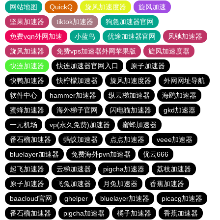
网站地图
QuickQ
旋风加速度器
旋风加速
坚果加速器
tiktok加速器
狗急加速器官网
免费vqn外网加速
小蓝鸟
优途加速器官网
风驰加速器
旋风加速器
免费vps加速器外网苹果版
旋风加速度器
快连加速器
快连加速器官网入口
原子加速器
快鸭加速器
快柠檬加速器
旋风加速度器
外网网址导航
软件中心
hammer加速器
纵云梯加速器
海鸥加速器
蜜蜂加速器
海外梯子官网
闪电猫加速器
gkd加速器
一元机场
vp(永久免费)加速器
蜜蜂加速器
番石榴加速器
蚂蚁加速器
点点加速器
veee加速器
bluelayer加速器
免费海外pvn加速器
优云666
起飞加速器
云梯加速器
pigcha加速器
荔枝加速器
原子加速器
飞兔加速器
月兔加速器
香蕉加速器
baacloud官网
ghelper
bluelayer加速器
picacg加速器
番石榴加速器
pigcha加速器
橘子加速器
香蕉加速器