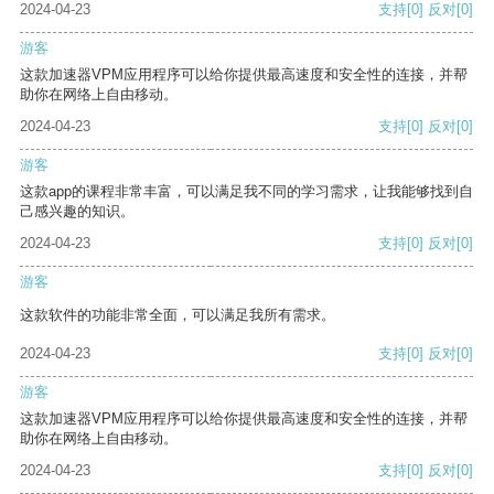
2024-04-23
支持
[0]
反对
[0]
游客
这款加速器VPM应用程序可以给你提供最高速度和安全性的连接，并帮
助你在网络上自由移动。
2024-04-23
支持
[0]
反对
[0]
游客
这款app的课程非常丰富，可以满足我不同的学习需求，让我能够找到自
己感兴趣的知识。
2024-04-23
支持
[0]
反对
[0]
游客
这款软件的功能非常全面，可以满足我所有需求。
2024-04-23
支持
[0]
反对
[0]
游客
这款加速器VPM应用程序可以给你提供最高速度和安全性的连接，并帮
助你在网络上自由移动。
2024-04-23
支持
[0]
反对
[0]