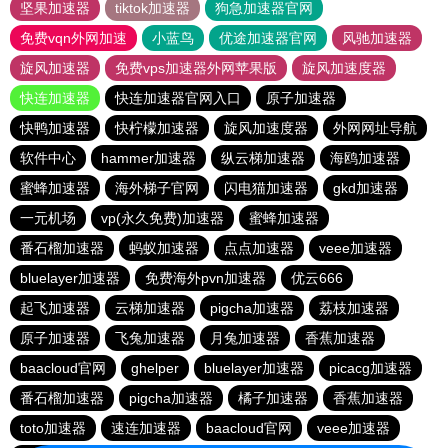
坚果加速器
tiktok加速器
狗急加速器官网
免费vqn外网加速
小蓝鸟
优途加速器官网
风驰加速器
旋风加速器
免费vps加速器外网苹果版
旋风加速度器
快连加速器
快连加速器官网入口
原子加速器
快鸭加速器
快柠檬加速器
旋风加速度器
外网网址导航
软件中心
hammer加速器
纵云梯加速器
海鸥加速器
蜜蜂加速器
海外梯子官网
闪电猫加速器
gkd加速器
一元机场
vp(永久免费)加速器
蜜蜂加速器
番石榴加速器
蚂蚁加速器
点点加速器
veee加速器
bluelayer加速器
免费海外pvn加速器
优云666
起飞加速器
云梯加速器
pigcha加速器
荔枝加速器
原子加速器
飞兔加速器
月兔加速器
香蕉加速器
baacloud官网
ghelper
bluelayer加速器
picacg加速器
番石榴加速器
pigcha加速器
橘子加速器
香蕉加速器
toto加速器
速连加速器
baacloud官网
veee加速器