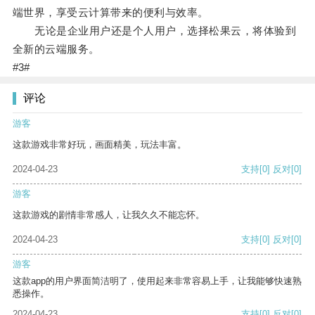
端世界，享受云计算带来的便利与效率。
无论是企业用户还是个人用户，选择松果云，将体验到
全新的云端服务。
#3#
评论
游客
这款游戏非常好玩，画面精美，玩法丰富。
2024-04-23
支持
[0]
反对
[0]
游客
这款游戏的剧情非常感人，让我久久不能忘怀。
2024-04-23
支持
[0]
反对
[0]
游客
这款app的用户界面简洁明了，使用起来非常容易上手，让我能够快速熟
悉操作。
2024-04-23
支持
[0]
反对
[0]