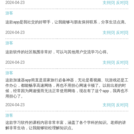
2024-04-23
支持
[0]
反对
[0]
游客
这款app是我社交的好帮手，让我能够与朋友保持联系，分享生活点滴。
2024-04-23
支持
[0]
反对
[0]
游客
这款软件的社区氛围非常好，可以与其他用户交流学习心得。
2024-04-23
支持
[0]
反对
[0]
游客
这款加速器app简直是居家旅行必备神器，无论是看视频、玩游戏还是工
作办公，都能畅享高速网络，再也不用担心网速卡顿了。以前出差的时
候，经常因为网速慢而无法正常使用网络，现在有了这个app，我再也不
用担心了。
2024-04-23
支持
[0]
反对
[0]
游客
这款学习软件的课程内容非常丰富，涵盖了各个学科的知识。老师的讲
解非常生动，让我能够轻松理解知识点。