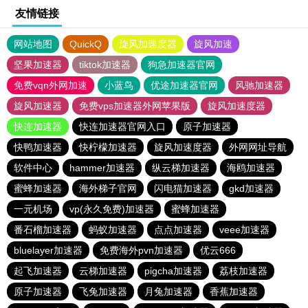
友情链接
网站地图
QuickQ
旋风加速度器
旋风加速
坚果加速器
tiktok加速器
狗急加速器官网
免费vqn外网加速
小蓝鸟
优途加速器官网
风驰加速器
旋风加速器
免费vps加速器外网苹果版
旋风加速度器
快连加速器
快连加速器官网入口
原子加速器
快鸭加速器
快柠檬加速器
旋风加速度器
外网网址导航
软件中心
hammer加速器
纵云梯加速器
海鸥加速器
蜜蜂加速器
海外梯子官网
闪电猫加速器
gkd加速器
一元机场
vp(永久免费)加速器
蜜蜂加速器
番石榴加速器
蚂蚁加速器
点点加速器
veee加速器
bluelayer加速器
免费海外pvn加速器
优云666
起飞加速器
云梯加速器
pigcha加速器
荔枝加速器
原子加速器
飞兔加速器
月兔加速器
香蕉加速器