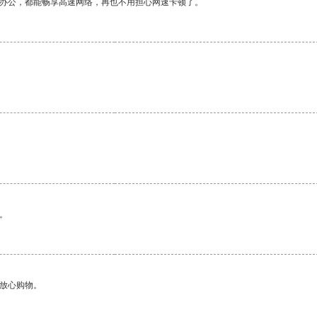
作办公，都能畅享高速网络，再也不用担心网速卡顿了。
。
够放心购物。