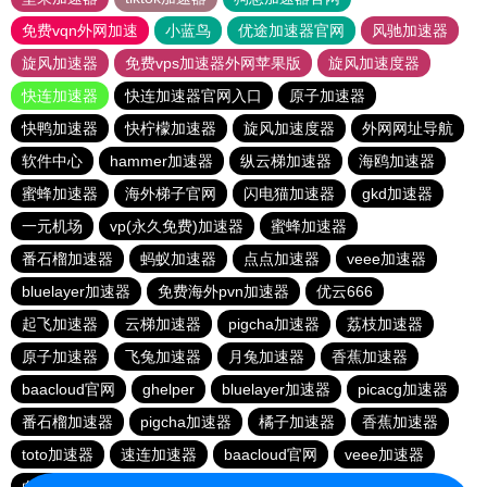
免费vqn外网加速
小蓝鸟
优途加速器官网
风驰加速器
旋风加速器
免费vps加速器外网苹果版
旋风加速度器
快连加速器
快连加速器官网入口
原子加速器
快鸭加速器
快柠檬加速器
旋风加速度器
外网网址导航
软件中心
hammer加速器
纵云梯加速器
海鸥加速器
蜜蜂加速器
海外梯子官网
闪电猫加速器
gkd加速器
一元机场
vp(永久免费)加速器
蜜蜂加速器
番石榴加速器
蚂蚁加速器
点点加速器
veee加速器
bluelayer加速器
免费海外pvn加速器
优云666
起飞加速器
云梯加速器
pigcha加速器
荔枝加速器
原子加速器
飞兔加速器
月兔加速器
香蕉加速器
baacloud官网
ghelper
bluelayer加速器
picacg加速器
番石榴加速器
pigcha加速器
橘子加速器
香蕉加速器
toto加速器
速连加速器
baacloud官网
veee加速器