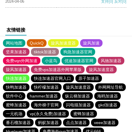
2024-04-06
支持
[0]
反对
[0]
友情链接
网站地图
QuickQ
旋风加速度器
旋风加速
坚果加速器
tiktok加速器
狗急加速器官网
免费vqn外网加速
小蓝鸟
优途加速器官网
风驰加速器
旋风加速器
免费vps加速器外网苹果版
旋风加速度器
快连加速器
快连加速器官网入口
原子加速器
快鸭加速器
快柠檬加速器
旋风加速度器
外网网址导航
软件中心
hammer加速器
纵云梯加速器
海鸥加速器
蜜蜂加速器
海外梯子官网
闪电猫加速器
gkd加速器
一元机场
vp(永久免费)加速器
蜜蜂加速器
番石榴加速器
蚂蚁加速器
点点加速器
veee加速器
bluelayer加速器
免费海外pvn加速器
优云666