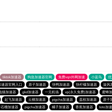
tiktok加速器
狗急加速器官网
免费vqn外网加速
小蓝鸟
优
加速器官网入口
原子加速器
快鸭加速器
快柠檬加速器
旋风
电猫加速器
gkd加速器
一元机场
vp(永久免费)加速器
蜜蜂
起飞加速器
云梯加速器
pigcha加速器
荔枝加速器
原子
番石榴加速器
pigcha加速器
橘子加速器
香蕉加速器
toto加