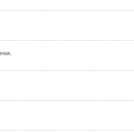
区的线路。
。