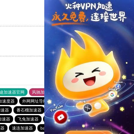
支持
[0]
反对
[0]
支持
[0]
反对
[0]
途加速器官网
风驰加速器
旋风加速器
加速度器
外网网址导航
软件中心
hammer加速器
加速器
番石榴加速器
蚂蚁加速器
点点加速器
加速器
飞兔加速器
月兔加速器
香蕉加速器
速器
速连加速器
baacloud官网
veee加速器
白鲸加速器