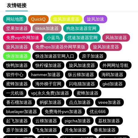
友情链接
网站地图
QuickQ
旋风加速度器
旋风加速
坚果加速器
tiktok加速器
狗急加速器官网
免费vqn外网加速
小蓝鸟
优途加速器官网
风驰加速器
旋风加速器
免费vps加速器外网苹果版
旋风加速度器
快连加速器
快连加速器官网入口
原子加速器
快鸭加速器
快柠檬加速器
旋风加速度器
外网网址导航
软件中心
hammer加速器
纵云梯加速器
海鸥加速器
蜜蜂加速器
海外梯子官网
闪电猫加速器
gkd加速器
一元机场
vp(永久免费)加速器
蜜蜂加速器
番石榴加速器
蚂蚁加速器
点点加速器
veee加速器
bluelayer加速器
免费海外pvn加速器
优云666
起飞加速器
云梯加速器
pigcha加速器
荔枝加速器
原子加速器
飞兔加速器
月兔加速器
香蕉加速器