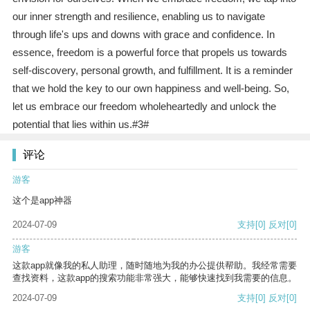
our inner strength and resilience, enabling us to navigate
through life's ups and downs with grace and confidence. In
essence, freedom is a powerful force that propels us towards
self-discovery, personal growth, and fulfillment. It is a reminder
that we hold the key to our own happiness and well-being. So,
let us embrace our freedom wholeheartedly and unlock the
potential that lies within us.#3#
评论
游客
这个是app神器
2024-07-09
支持
[0]
反对
[0]
游客
这款app就像我的私人助理，随时随地为我的办公提供帮助。我经常需要
查找资料，这款app的搜索功能非常强大，能够快速找到我需要的信息。
2024-07-09
支持
[0]
反对
[0]