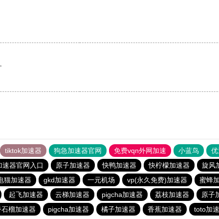
。
。
tiktok加速器
狗急加速器官网
免费vqn外网加速
小蓝鸟
优
加速器官网入口
原子加速器
快鸭加速器
快柠檬加速器
旋风
电猫加速器
gkd加速器
一元机场
vp(永久免费)加速器
蜜蜂
起飞加速器
云梯加速器
pigcha加速器
荔枝加速器
原子
番石榴加速器
pigcha加速器
橘子加速器
香蕉加速器
toto加