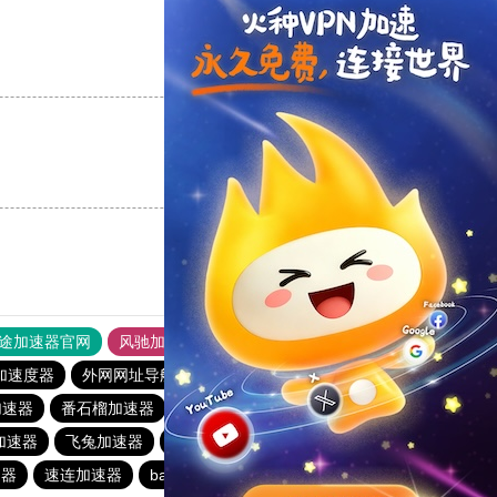
支持
[0]
反对
[0]
支持
[0]
反对
[0]
途加速器官网
风驰加速器
旋风加速器
加速度器
外网网址导航
软件中心
hammer加速器
加速器
番石榴加速器
蚂蚁加速器
点点加速器
加速器
飞兔加速器
月兔加速器
香蕉加速器
速器
速连加速器
baacloud官网
veee加速器
白鲸加速器