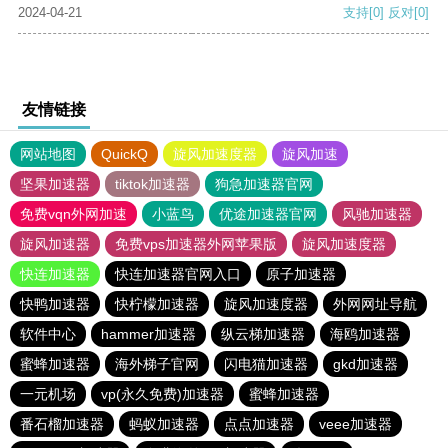
2024-04-21
支持
[0]
反对
[0]
友情链接
网站地图
QuickQ
旋风加速度器
旋风加速
坚果加速器
tiktok加速器
狗急加速器官网
免费vqn外网加速
小蓝鸟
优途加速器官网
风驰加速器
旋风加速器
免费vps加速器外网苹果版
旋风加速度器
快连加速器
快连加速器官网入口
原子加速器
快鸭加速器
快柠檬加速器
旋风加速度器
外网网址导航
软件中心
hammer加速器
纵云梯加速器
海鸥加速器
蜜蜂加速器
海外梯子官网
闪电猫加速器
gkd加速器
一元机场
vp(永久免费)加速器
蜜蜂加速器
番石榴加速器
蚂蚁加速器
点点加速器
veee加速器