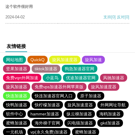
这个软件很好用
2024-04-02
支持
[0]
反对
[0]
友情链接
网站地图
QuickQ
旋风加速度器
旋风加速
坚果加速器
tiktok加速器
狗急加速器官网
免费vqn外网加速
小蓝鸟
优途加速器官网
风驰加速器
旋风加速器
免费vps加速器外网苹果版
旋风加速度器
快连加速器
快连加速器官网入口
原子加速器
快鸭加速器
快柠檬加速器
旋风加速度器
外网网址导航
软件中心
hammer加速器
纵云梯加速器
海鸥加速器
蜜蜂加速器
海外梯子官网
闪电猫加速器
gkd加速器
一元机场
vp(永久免费)加速器
蜜蜂加速器