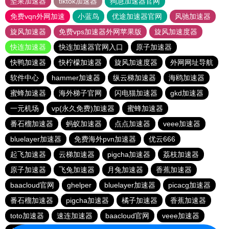
坚果加速器
tiktok加速器
狗急加速器官网
免费vqn外网加速
小蓝鸟
优途加速器官网
风驰加速器
旋风加速器
免费vps加速器外网苹果版
旋风加速度器
快连加速器
快连加速器官网入口
原子加速器
快鸭加速器
快柠檬加速器
旋风加速度器
外网网址导航
软件中心
hammer加速器
纵云梯加速器
海鸥加速器
蜜蜂加速器
海外梯子官网
闪电猫加速器
gkd加速器
一元机场
vp(永久免费)加速器
蜜蜂加速器
番石榴加速器
蚂蚁加速器
点点加速器
veee加速器
bluelayer加速器
免费海外pvn加速器
优云666
起飞加速器
云梯加速器
pigcha加速器
荔枝加速器
原子加速器
飞兔加速器
月兔加速器
香蕉加速器
baacloud官网
ghelper
bluelayer加速器
picacg加速器
番石榴加速器
pigcha加速器
橘子加速器
香蕉加速器
toto加速器
速连加速器
baacloud官网
veee加速器