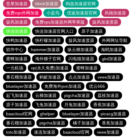
坚果加速器
tiktok加速器
狗急加速器官网
免费vqn外网加速
小蓝鸟
优途加速器官网
风驰加速器
旋风加速器
免费vps加速器外网苹果版
旋风加速度器
快连加速器
快连加速器官网入口
原子加速器
快鸭加速器
快柠檬加速器
旋风加速度器
外网网址导航
软件中心
hammer加速器
纵云梯加速器
海鸥加速器
蜜蜂加速器
海外梯子官网
闪电猫加速器
gkd加速器
一元机场
vp(永久免费)加速器
蜜蜂加速器
番石榴加速器
蚂蚁加速器
点点加速器
veee加速器
bluelayer加速器
免费海外pvn加速器
优云666
起飞加速器
云梯加速器
pigcha加速器
荔枝加速器
原子加速器
飞兔加速器
月兔加速器
香蕉加速器
baacloud官网
ghelper
bluelayer加速器
picacg加速器
番石榴加速器
pigcha加速器
橘子加速器
香蕉加速器
toto加速器
速连加速器
baacloud官网
veee加速器